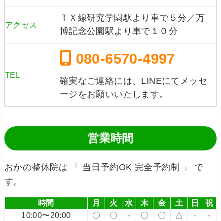
ＴＸ線研究学園駅より車で５分／万
アクセス
博記念公園駅より車で１０分
080-6570-4997
TEL
確実なご連絡には、LINEにてメッセ
ージをお願いいたします。
営業時間
おかの整体院は 「 当日予約OK 完全予約制 」 で
す。
時間
月
火
水
木
金
土
日
祝
10:00〜20:00
〇
〇
-
〇
〇
△
-
-